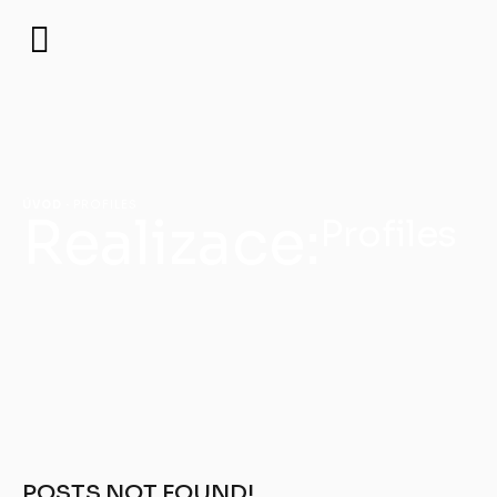
ÚVOD
·
PROFILES
Realizace:
Profiles
POSTS NOT FOUND!