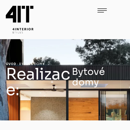
ÚVOD
·
BYTOVÉ DOMY
Realizac
Bytové
domy
e: