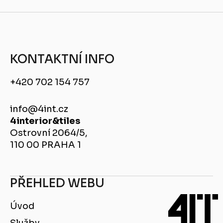
KONTAKTNÍ INFO
+420 702 154 757
info@4int.cz
4interior&tiles
Ostrovní 2064/5,
110 00 PRAHA 1
PŘEHLED WEBU
Úvod
Služby