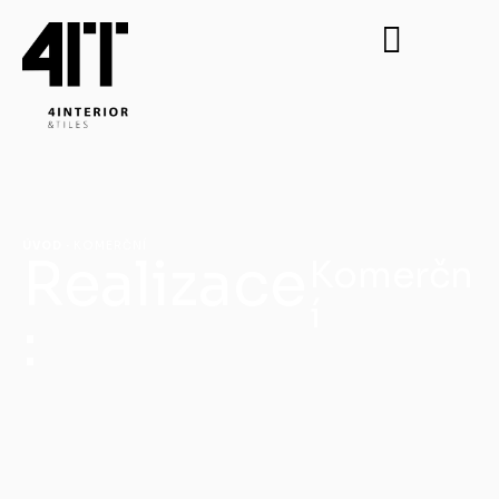
ÚVOD
·
KOMERČNÍ
Realizace
Komerčn
í
: