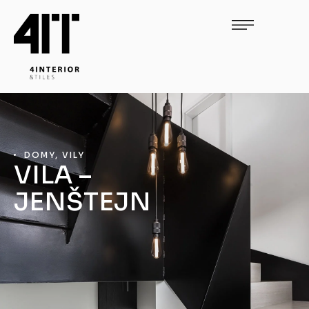
DOMY, VILY
VILA –
JENŠTEJN